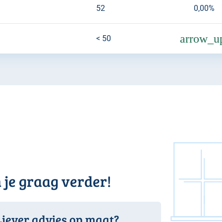
52
0,00%
arrow_u
< 50
 je graag verder!
Liever advies op maat?