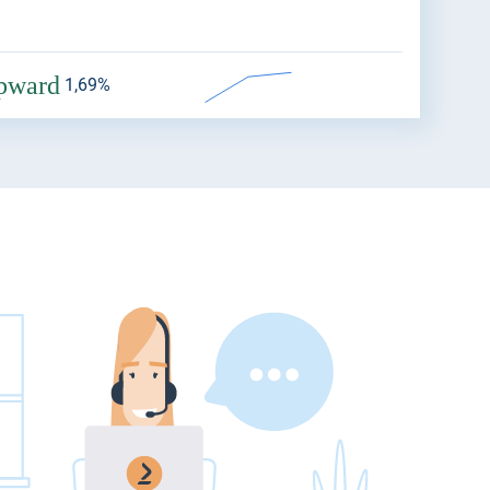
pward
1,69%