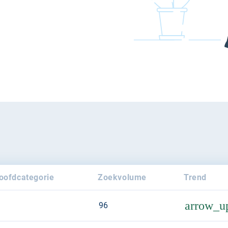
oofdcategorie
Zoekvolume
Trend
arrow_u
96