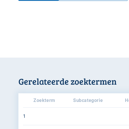
Gerelateerde zoektermen
Zoekterm
Subcategorie
H
1