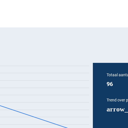
Totaal aant
96
Trend over 
arrow