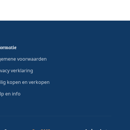
formatie
gemene voorwaarden
ivacy verklaring
ilig kopen en verkopen
lp en info