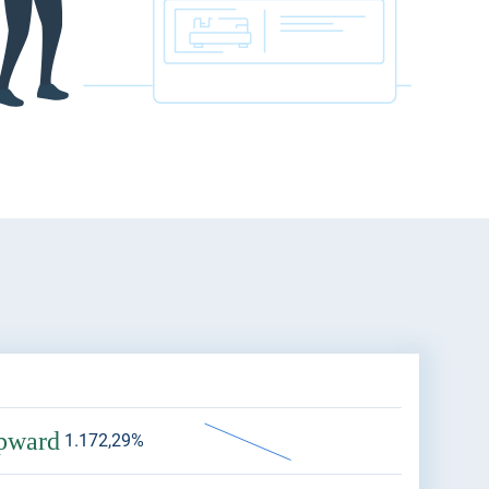
pward
1.172,29%