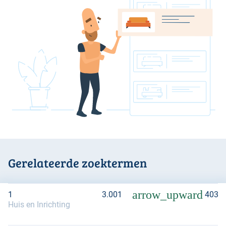
Gerelateerde zoektermen
arrow_upward
1
3.001
403,
Huis en Inrichting